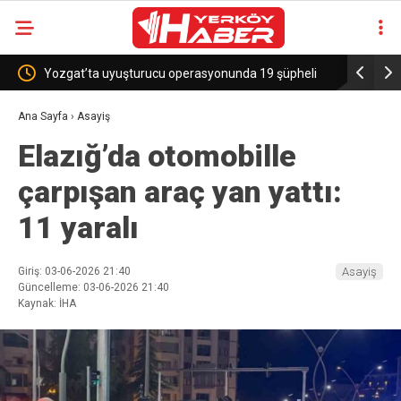
asyonunda 19 şüpheli
Sekili Köyü’ne Okul Müjdesi!
Ana Sayfa
›
Asayiş
Elazığ’da otomobille
çarpışan araç yan yattı:
11 yaralı
Giriş: 03-06-2026 21:40
Asayiş
Güncelleme: 03-06-2026 21:40
Kaynak: İHA