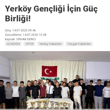
Yerköy Gençliği İçin Güç
Birliği!
Giriş: 14-07-2026 09:46
Güncelleme: 14-07-2026 10:38
Kaynak: ORHAN EKİNCİ
GÜNDEM
SPOR
Yerköy Haberleri
Yozgat Haberleri