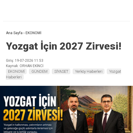
Ana Sayfa
›
EKONOMİ
Yozgat İçin 2027 Zirvesi!
Giriş: 19-07-2026 11:53
Kaynak: ORHAN EKİNCİ
EKONOMİ
GÜNDEM
SİYASET
Yerköy Haberleri
Yozgat
Haberleri