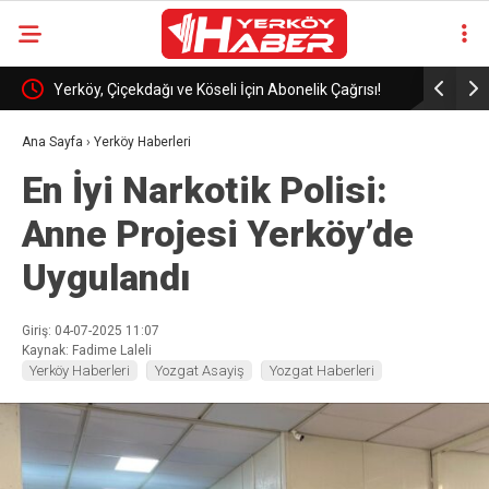
Yerköy, Çiçekdağı ve Köseli İçin Abonelik Çağrısı!
Asayiş ve 
Ana Sayfa
›
Yerköy Haberleri
En İyi Narkotik Polisi:
Anne Projesi Yerköy’de
Uygulandı
Giriş: 04-07-2025 11:07
Kaynak: Fadime Laleli
Yerköy Haberleri
Yozgat Asayiş
Yozgat Haberleri