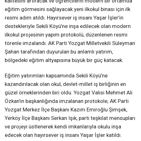
kalitesini artıracak ve öğrencilerin modern bir ortamda
eğitim görmesini sağlayacak yeni ilkokul binası için ilk
resmi adım atıldı. Hayırsever iş insanı Yaşar İşler’in
destekleriyle Sekili Köyü’ne inşa edilecek olan modern
ilkokul projesinin yapım protokolü, düzenlenen resmi
törenle imzalandı. AK Parti Yozgat Milletvekili Süleyman
Şahan tarafından duyurulan bu anlamlı yatırım,
bölgedeki eğitim altyapısına büyük bir güç katacak.
Eğitim yatırımları kapsamında Sekili Köyü’ne
kazandırılacak olan okul, devlet-millet iş birliğinin en
güzel örneklerinden biri oldu. Yozgat Valisi Mehmet Ali
Özkan’ın başkanlığında imzalanan protokole; AK Parti
Yozgat Merkez İlçe Başkanı Kazım Emiroğlu Şimşek,
Yerköy İlçe Başkanı Serkan Işık, parti teşkilat mensupları
ve projeyi üstlenerek kendi imkanlarıyla okulu inşa
edecek olan hayırsever iş insanı Yaşar İşler katıldı.