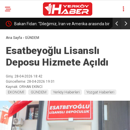
ama
Bakan Fidan: “Dileğimiz, İran ve Amerika arasında bir
Yayman: “K
anlaşmaya tekrar dönülmesi”
Türkiye’ni
Ana Sayfa
›
GÜNDEM
Esatbeyoğlu Lisanslı
Deposu Hizmete Açıldı
Giriş: 28-04-2026 18:42
Güncelleme: 28-04-2026 19:01
Kaynak: ORHAN EKİNCİ
EKONOMİ
GÜNDEM
Yerköy Haberleri
Yozgat Haberleri