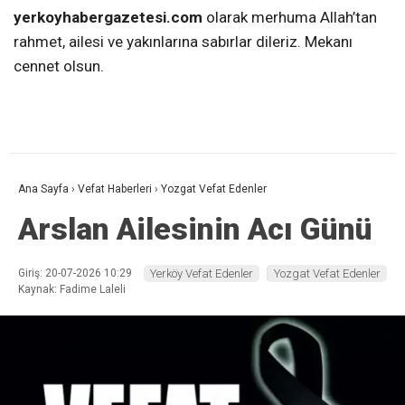
yerkoyhabergazetesi.com
olarak merhuma Allah’tan
rahmet, ailesi ve yakınlarına sabırlar dileriz. Mekanı
cennet olsun.
Ana Sayfa
›
Vefat Haberleri
›
Yozgat Vefat Edenler
Arslan Ailesinin Acı Günü
Giriş: 20-07-2026 10:29
Yerköy Vefat Edenler
Yozgat Vefat Edenler
Kaynak: Fadime Laleli