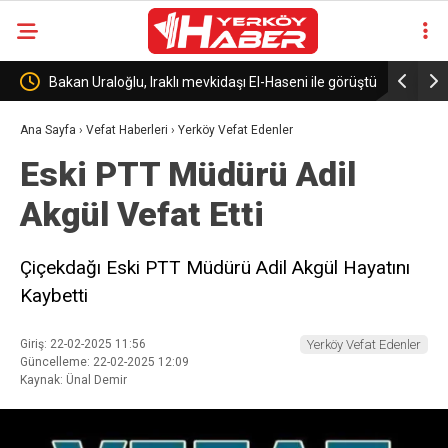
Uraloğlu, Iraklı mevkidaşı El-Haseni ile görüştü
Kırşehir’de rüşvet opera
Ana Sayfa
›
Vefat Haberleri
›
Yerköy Vefat Edenler
Eski PTT Müdürü Adil
Akgül Vefat Etti
Çiçekdağı Eski PTT Müdürü Adil Akgül Hayatını
Kaybetti
Giriş: 22-02-2025 11:56
Yerköy Vefat Edenler
Güncelleme: 22-02-2025 12:09
Kaynak: Ünal Demir