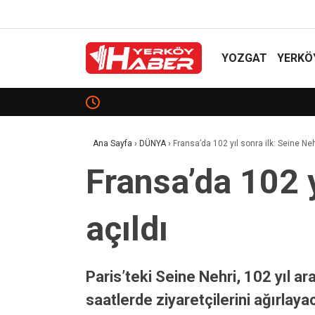
YOZGAT
YERKÖ
Yozgat İçin 2027 Zirvesi!
Ana Sayfa
›
DÜNYA
›
Fransa’da 102 yıl sonra ilk: Seine Ne
Fransa’da 102 
açıldı
Paris’teki Seine Nehri, 102 yıl a
saatlerde ziyaretçilerini ağırlay