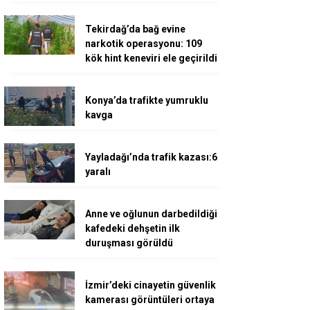
Tekirdağ’da bağ evine
narkotik operasyonu: 109
kök hint keneviri ele geçirildi
Konya’da trafikte yumruklu
kavga
Yayladağı’nda trafik kazası:6
yaralı
Anne ve oğlunun darbedildiği
kafedeki dehşetin ilk
duruşması görüldü
İzmir’deki cinayetin güvenlik
kamerası görüntüleri ortaya