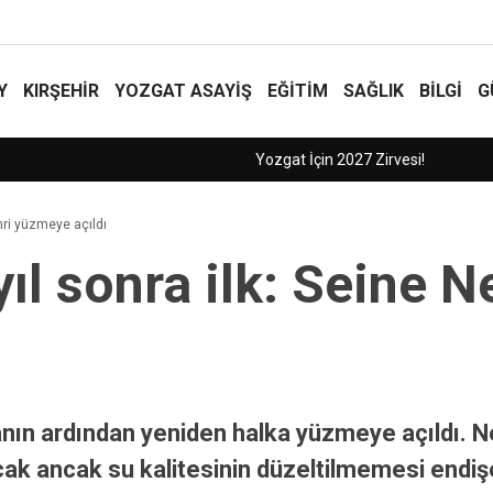
Y
KIRŞEHİR
YOZGAT ASAYIŞ
EĞİTİM
SAĞLIK
BİLGİ
G
hri yüzmeye açıldı
yıl sonra ilk: Seine 
ranın ardından yeniden halka yüzmeye açıldı. Ne
acak ancak su kalitesinin düzeltilmemesi endiş