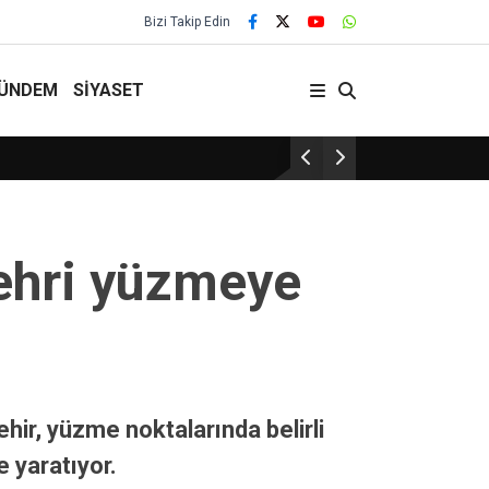
Bizi Takip Edin
ÜNDEM
SİYASET
Yozgat’ta Güvenlik En Üst Seviyede!
Nehri yüzmeye
hir, yüzme noktalarında belirli
e yaratıyor.