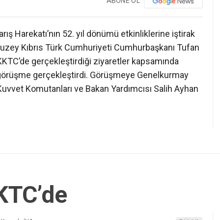
ABONE OL
ış Harekatı’nın 52. yıl dönümü etkinliklerine iştirak
Kuzey Kıbrıs Türk Cumhuriyeti Cumhurbaşkanı Tufan
 KKTC’de gerçekleştirdiği ziyaretler kapsamında
görüşme gerçekleştirdi. Görüşmeye Genelkurmay
Kuvvet Komutanları ve Bakan Yardımcısı Salih Ayhan
KTC’de