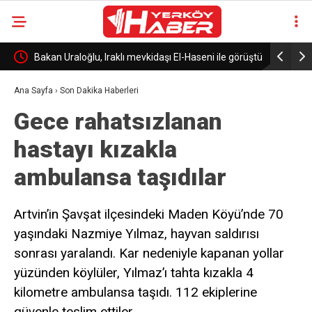
n
Bakan Uraloğlu, Iraklı mevkidaşı El-Haseni ile görüştü
Kırşehir’d
Ana Sayfa
›
Son Dakika Haberleri
Gece rahatsızlanan
hastayı kızakla
ambulansa taşıdılar
Artvin’in Şavşat ilçesindeki Maden Köyü’nde 70
yaşındaki Nazmiye Yılmaz, hayvan saldırısı
sonrası yaralandı. Kar nedeniyle kapanan yollar
yüzünden köylüler, Yılmaz’ı tahta kızakla 4
kilometre ambulansa taşıdı. 112 ekiplerine
güvenle teslim ettiler.