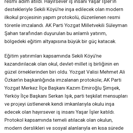
resmi adım atıldı. Hayırsever iş insanı Yaşar İşler’in
destekleriyle Sekili Köyü’ne inşa edilecek olan modern
ilkokul projesinin yapım protokolü, düzenlenen resmi
törenle imzalandı. AK Parti Yozgat Milletvekili Süleyman
Şahan tarafından duyurulan bu anlamlı yatırım,
bölgedeki eğitim altyapısına büyük bir güç katacak.
Eğitim yatırımları kapsamında Sekili Köyü’ne
kazandırılacak olan okul, devlet-millet iş birliğinin en
güzel örneklerinden biri oldu. Yozgat Valisi Mehmet Ali
Özkan’ın başkanlığında imzalanan protokole; AK Parti
Yozgat Merkez İlçe Başkanı Kazım Emiroğlu Şimşek,
Yerköy İlçe Başkanı Serkan Işık, parti teşkilat mensupları
ve projeyi üstlenerek kendi imkanlarıyla okulu inşa
edecek olan hayırsever iş insanı Yaşar İşler katıldı.
Protokol kapsamında temeli atılacak olan okulun,
modern derslikleri ve sosyal alanlarıyla en kısa sürede