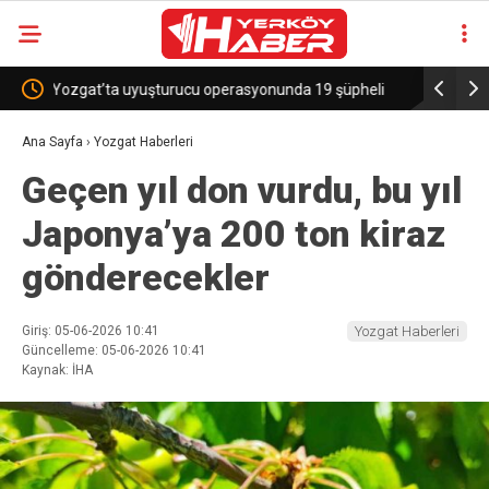
üpheli
Sekili Köyü’ne Okul Müjdesi!
29 Yıllı
Ana Sayfa
›
Yozgat Haberleri
Geçen yıl don vurdu, bu yıl
Japonya’ya 200 ton kiraz
gönderecekler
Giriş: 05-06-2026 10:41
Yozgat Haberleri
Güncelleme: 05-06-2026 10:41
Kaynak: İHA