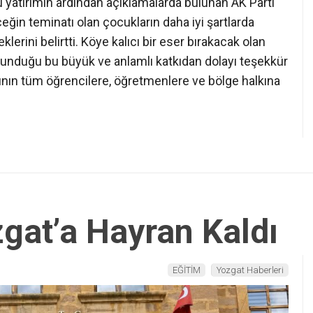
 yatırımın ardından açıklamalarda bulunan AK Parti
ğin teminatı olan çocukların daha iyi şartlarda
erini belirtti. Köye kalıcı bir eser bırakacak olan
e sunduğu bu büyük ve anlamlı katkıdan dolayı teşekkür
sının tüm öğrencilere, öğretmenlere ve bölge halkına
zgat’a Hayran Kaldı
EĞİTİM
Yozgat Haberleri