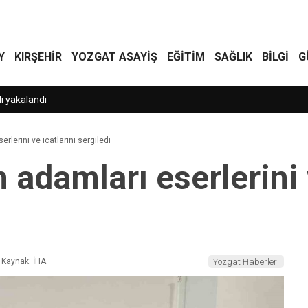
Y
KIRŞEHİR
YOZGAT ASAYIŞ
EĞİTİM
SAĞLIK
BİLGİ
G
rlerini ve icatlarını sergiledi
 adamları eserlerini v
Kaynak: İHA
Yozgat Haberleri