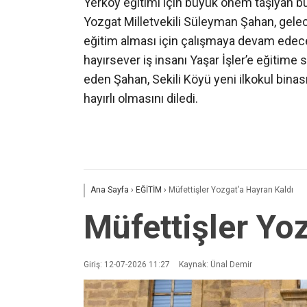
Yerköy eğitimi için büyük önem taşıyan bu
Yozgat Milletvekili Süleyman Şahan, gelece
eğitim alması için çalışmaya devam edecekl
hayırsever iş insanı Yaşar İşler’e eğitim
eden Şahan, Sekili Köyü yeni ilkokul bina
hayırlı olmasını diledi.
Ana Sayfa
›
EĞİTİM
›
Müfettişler Yozgat’a Hayran Kaldı
Müfettişler Yo
Giriş: 12-07-2026 11:27
Kaynak: Ünal Demir