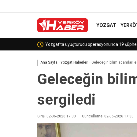
YOZGAT
YERKÖ
Sekili Köyü’ne Okul Müjdesi!
Ana Sayfa
›
Yozgat Haberleri
›
Geleceğin bilim adamları ese
Geleceğin bilim
sergiledi
Giriş: 02-06-2026 17:30
Güncelleme: 02-06-2026 17:30