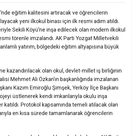
’nde eğitim kalitesini artıracak ve öğrencilerin
acak yeni ilkokul binası için ilk resmi adım atıldı.
eriyle Sekili Köyü’ne inşa edilecek olan modern ilkokul
smi törenle imzalandı. AK Parti Yozgat Milletvekili
nlamlı yatırım, bölgedeki eğitim altyapısına büyük
e kazandırılacak olan okul, devlet-millet iş birliğinin
Valisi Mehmet Ali Özkan’ın başkanlığında imzalanan
aşkanı Kazım Emiroğlu Şimşek, Yerköy İlçe Başkanı
rojeyi üstlenerek kendi imkanlarıyla okulu inşa
er katıldı. Protokol kapsamında temeli atılacak olan
larıyla en kısa sürede tamamlanarak öğrencilerin