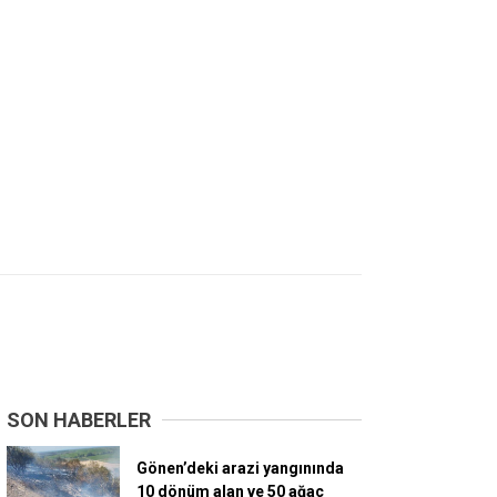
SON HABERLER
Gönen’deki arazi yangınında
10 dönüm alan ve 50 ağaç