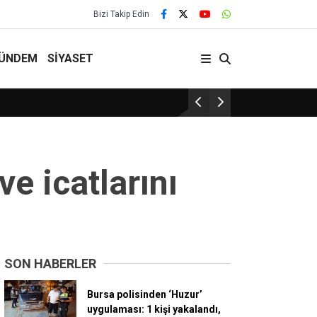
Bizi Takip Edin
ÜNDEM
SİYASET
29 Yıllık Gelenek Sürüyor!
e icatlarını
SON HABERLER
Bursa polisinden ‘Huzur’
uygulaması: 1 kişi yakalandı,