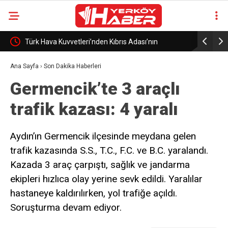
Türk Hava Kuvvetleri’nden Kıbrıs Adası’nın
Bakan Gül
güneyinde eğitim uçuşu
araya geld
Ana Sayfa
›
Son Dakika Haberleri
Germencik’te 3 araçlı
trafik kazası: 4 yaralı
Aydın’ın Germencik ilçesinde meydana gelen
trafik kazasında S.S., T.C., F.C. ve B.C. yaralandı.
Kazada 3 araç çarpıştı, sağlık ve jandarma
ekipleri hızlıca olay yerine sevk edildi. Yaralılar
hastaneye kaldırılırken, yol trafiğe açıldı.
Soruşturma devam ediyor.