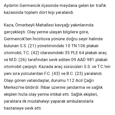
Aydın’ın Germencik ilçesinde meydana gelen bir trafik
kazasında toplam dört kişi yaralandı.
Kaza, Ömerbeyli Mahallesi kavşağı yakınlarında
gerçekleşti. Olay yerine ulaşan bilgilere göre,
Germencik’ten İncirliova yönüne doğru seyir halinde
bulunan S.S. (21) yönetimindeki 10 TN 106 plakalı
otomobil, T.C. (42) idaresindeki 35 PLE 64 plakalı araç
ve M.D. (26) tarafından sevk edilen 09 AAD 981 plakalı
otomobil çarpıştı. Kazada araç sürücüleri S.S. ve T.C.’nin
yanı sıra yolculardan F.C. (43) ve B.C. (23) yaralandı.
Olayı gören vatandaşlar, durumu 112 Acil Çağrı
Merkezi’ne bildirdi. İhbar üzerine jandarma ve sağlık
ekipleri hızla olay yerine intikal etti. Sağlık ekipleri,
yaralılara ilk müdahaleyi yaparak ambulanslarla
hastaneye sevk etti.