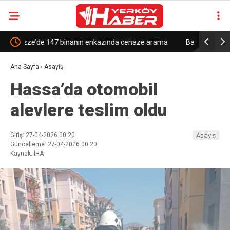
ze arama
Bakan Fidan: “Dileğimiz, İran ve Amerika arasında bir
Yaym
anlaşmaya tekrar dönülmesi”
Türk
Ana Sayfa
›
Asayiş
Hassa’da otomobil
alevlere teslim oldu
Giriş: 27-04-2026 00:20
Asayiş
Güncelleme: 27-04-2026 00:20
Kaynak: İHA