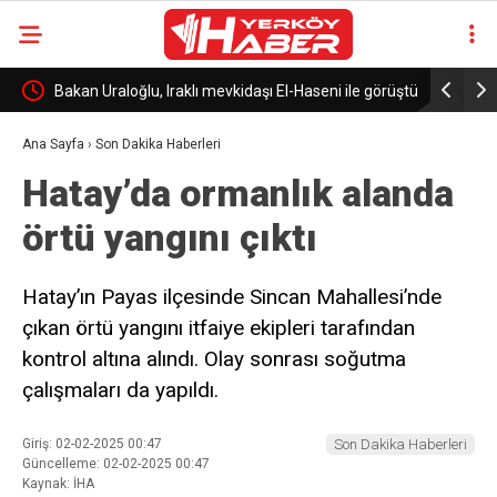
n
Bakan Uraloğlu, Iraklı mevkidaşı El-Haseni ile görüştü
Kırşehir’d
Ana Sayfa
›
Son Dakika Haberleri
Hatay’da ormanlık alanda
örtü yangını çıktı
Hatay’ın Payas ilçesinde Sincan Mahallesi’nde
çıkan örtü yangını itfaiye ekipleri tarafından
kontrol altına alındı. Olay sonrası soğutma
çalışmaları da yapıldı.
Giriş: 02-02-2025 00:47
Son Dakika Haberleri
Güncelleme: 02-02-2025 00:47
Kaynak: İHA