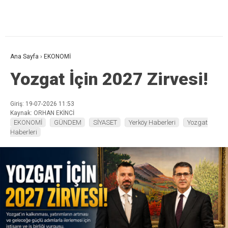
Ana Sayfa
›
EKONOMİ
Yozgat İçin 2027 Zirvesi!
Giriş: 19-07-2026 11:53
Kaynak: ORHAN EKİNCİ
EKONOMİ
GÜNDEM
SİYASET
Yerköy Haberleri
Yozgat
Haberleri