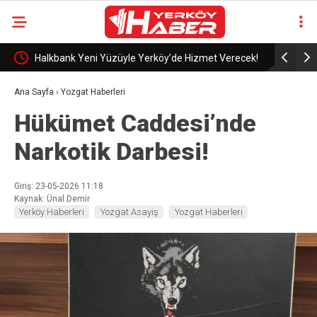
e
Halkbank Yeni Yüzüyle Yerköy’de Hizmet Verecek!
Gönül Birl
Ana Sayfa
›
Yozgat Haberleri
Hükümet Caddesi’nde
Narkotik Darbesi!
Giriş: 23-05-2026 11:18
Kaynak: Ünal Demir
Yerköy Haberleri
Yozgat Asayiş
Yozgat Haberleri