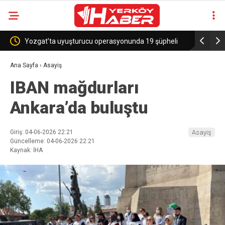
Yozgat’ta uyuşturucu operasyonunda 19 şüpheli
Sekili Köy
yakalandı
Ana Sayfa
›
Asayiş
IBAN mağdurları
Ankara’da buluştu
Giriş: 04-06-2026 22:21
Asayiş
Güncelleme: 04-06-2026 22:21
Kaynak: İHA