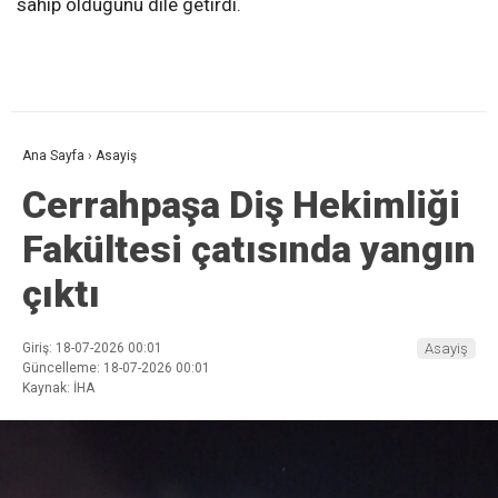
sahip olduğunu dile getirdi.
Ana Sayfa
›
Asayiş
Cerrahpaşa Diş Hekimliği
Fakültesi çatısında yangın
çıktı
Giriş: 18-07-2026 00:01
Asayiş
Güncelleme: 18-07-2026 00:01
Kaynak: İHA