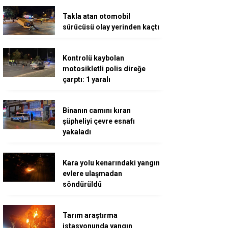
Takla atan otomobil
sürücüsü olay yerinden kaçtı
Kontrolü kaybolan
motosikletli polis direğe
çarptı: 1 yaralı
Binanın camını kıran
şüpheliyi çevre esnafı
yakaladı
Kara yolu kenarındaki yangın
evlere ulaşmadan
söndürüldü
Tarım araştırma
istasyonunda yangın