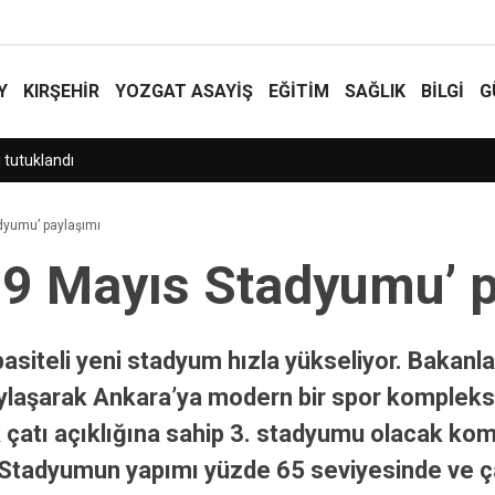
Y
KIRŞEHİR
YOZGAT ASAYIŞ
EĞİTİM
SAĞLIK
BİLGİ
G
alkın haber alma hakkının en önemli güvencelerinden biridir”
dyumu’ paylaşımı
19 Mayıs Stadyumu’ 
pasiteli yeni stadyum hızla yükseliyor. Baka
paylaşarak Ankara’ya modern bir spor kompleksi
çatı açıklığına sahip 3. stadyumu olacak komp
 Stadyumun yapımı yüzde 65 seviyesinde ve ça