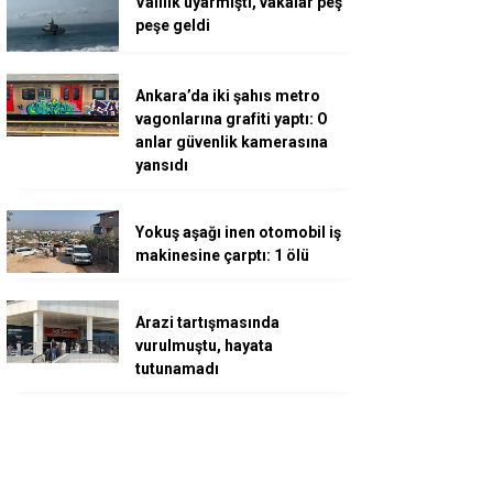
Valilik uyarmıştı, vakalar peş
peşe geldi
Ankara’da iki şahıs metro
vagonlarına grafiti yaptı: O
anlar güvenlik kamerasına
yansıdı
Yokuş aşağı inen otomobil iş
makinesine çarptı: 1 ölü
Arazi tartışmasında
vurulmuştu, hayata
tutunamadı