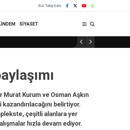
Bizi Takip Edin
ÜNDEM
SİYASET
Kırşehir Beyazay Derneği’nden gazetecilere 
paylaşımı
nlar Murat Kurum ve Osman Aşkın
 kazandırılacağını belirtiyor.
lekste, çeşitli alanlara yer
lışmalar hızla devam ediyor.