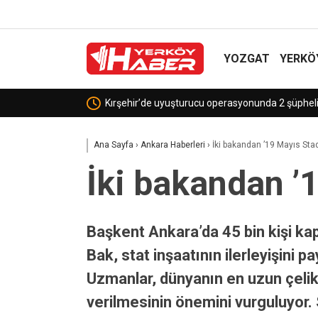
YOZGAT
YERKÖ
Anahtar Parti Kırşehir İl Başkanı Kaya: “Basın, h
Ana Sayfa
›
Ankara Haberleri
›
İki bakandan ’19 Mayıs Sta
İki bakandan ’
Başkent Ankara’da 45 bin kişi ka
Bak, stat inşaatının ilerleyişini 
Uzmanlar, dünyanın en uzun çelik 
verilmesinin önemini vurguluyor.