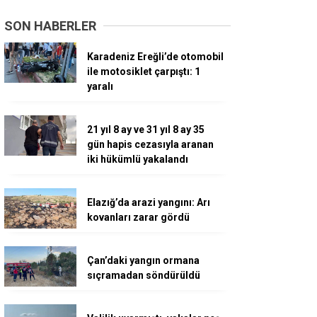
SON HABERLER
Karadeniz Ereğli’de otomobil
ile motosiklet çarpıştı: 1
yaralı
21 yıl 8 ay ve 31 yıl 8 ay 35
gün hapis cezasıyla aranan
iki hükümlü yakalandı
Elazığ’da arazi yangını: Arı
kovanları zarar gördü
Çan’daki yangın ormana
sıçramadan söndürüldü