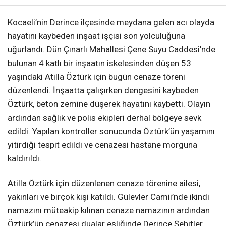
Kocaeli’nin Derince ilçesinde meydana gelen acı olayda
hayatını kaybeden inşaat işçisi son yolculuğuna
uğurlandı. Dün Çınarlı Mahallesi Çene Suyu Caddesi’nde
bulunan 4 katlı bir inşaatın iskelesinden düşen 53
yaşındaki Atilla Öztürk için bugün cenaze töreni
düzenlendi. İnşaatta çalışırken dengesini kaybeden
Öztürk, beton zemine düşerek hayatını kaybetti. Olayın
ardından sağlık ve polis ekipleri derhal bölgeye sevk
edildi. Yapılan kontroller sonucunda Öztürk’ün yaşamını
yitirdiği tespit edildi ve cenazesi hastane morguna
kaldırıldı.
Atilla Öztürk için düzenlenen cenaze törenine ailesi,
yakınları ve birçok kişi katıldı. Gülevler Camii’nde ikindi
namazını müteakip kılınan cenaze namazının ardından
Öztürk’ün cenazesi dualar eşliğinde Derince Şehitler