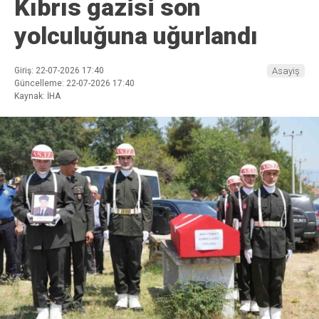
Kıbrıs gazisi son
yolculuğuna uğurlandı
Giriş: 22-07-2026 17:40
Asayiş
Güncelleme: 22-07-2026 17:40
Kaynak: İHA