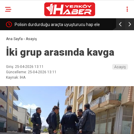
malarını
Polisin durdurduğu araçta uyuşturucu hap ele
Yerköy’de 
geçirildi
yakıldı
Ana Sayfa
›
Asayiş
İki grup arasında kavga
Giriş: 25-04-2026 13:11
Asayiş
Güncelleme: 25-04-2026 13:11
Kaynak: İHA