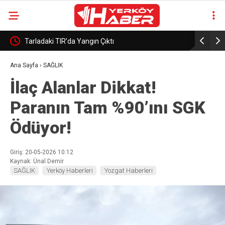
Tarladaki TIR’da Yangın Çıktı
SOKAK HA
Ana Sayfa
›
SAĞLIK
İlaç Alanlar Dikkat!
Paranın Tam %90’ını SGK
Ödüyor!
Giriş: 20-05-2026 10:12
Kaynak: Ünal Demir
SAĞLIK
Yerköy Haberleri
Yozgat Haberleri