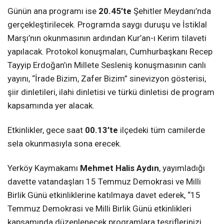
Günün ana programı ise
20.45’te
Şehitler Meydanı’nda
gerçekleştirilecek. Programda saygı duruşu ve İstiklal
Marşı’nın okunmasının ardından Kur’an-ı Kerim tilaveti
yapılacak. Protokol konuşmaları, Cumhurbaşkanı Recep
Tayyip Erdoğan’ın Millete Sesleniş konuşmasının canlı
yayını, “İrade Bizim, Zafer Bizim” sinevizyon gösterisi,
şiir dinletileri, ilahi dinletisi ve türkü dinletisi de program
kapsamında yer alacak.
Etkinlikler, gece saat
00.13’te
ilçedeki tüm camilerde
sela okunmasıyla sona erecek.
Yerköy Kaymakamı
Mehmet Halis Aydın
, yayımladığı
davette vatandaşları 15 Temmuz Demokrasi ve Milli
Birlik Günü etkinliklerine katılmaya davet ederek, “15
Temmuz Demokrasi ve Milli Birlik Günü etkinlikleri
kapsamında düzenlenecek programlara teşriflerinizi