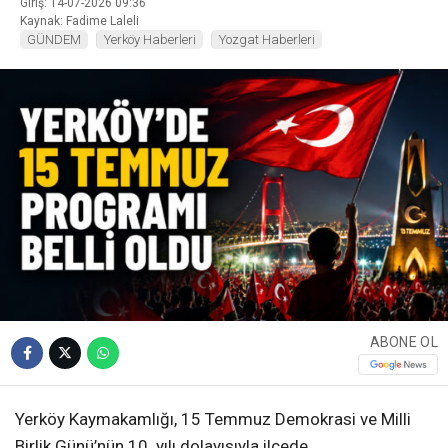
Giriş: 14-07-2026 09:36
Kaynak: Fadime Laleli
GÜNDEM
Yerköy Haberleri
Yozgat Haberleri
ABONE OL
Yerköy Kaymakamlığı, 15 Temmuz Demokrasi ve Milli
Birlik Günü’nün 10. yılı dolayısıyla ilçede