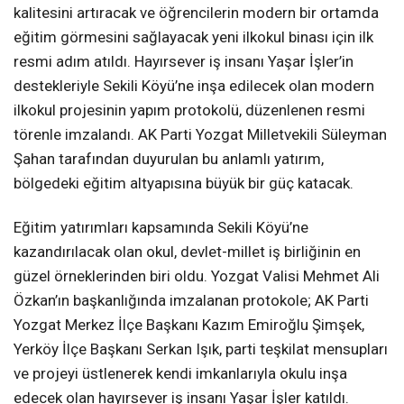
kalitesini artıracak ve öğrencilerin modern bir ortamda
eğitim görmesini sağlayacak yeni ilkokul binası için ilk
resmi adım atıldı. Hayırsever iş insanı Yaşar İşler’in
destekleriyle Sekili Köyü’ne inşa edilecek olan modern
ilkokul projesinin yapım protokolü, düzenlenen resmi
törenle imzalandı. AK Parti Yozgat Milletvekili Süleyman
Şahan tarafından duyurulan bu anlamlı yatırım,
bölgedeki eğitim altyapısına büyük bir güç katacak.
Eğitim yatırımları kapsamında Sekili Köyü’ne
kazandırılacak olan okul, devlet-millet iş birliğinin en
güzel örneklerinden biri oldu. Yozgat Valisi Mehmet Ali
Özkan’ın başkanlığında imzalanan protokole; AK Parti
Yozgat Merkez İlçe Başkanı Kazım Emiroğlu Şimşek,
Yerköy İlçe Başkanı Serkan Işık, parti teşkilat mensupları
ve projeyi üstlenerek kendi imkanlarıyla okulu inşa
edecek olan hayırsever iş insanı Yaşar İşler katıldı.