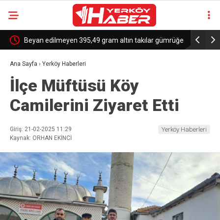
e
Beyan edilmeyen 395,49 gram altın takılar gümrüğe
Trump’tan
takıldı
Kanada’ya 
Ana Sayfa
›
Yerköy Haberleri
İlçe Müftüsü Köy
Camilerini Ziyaret Etti
Giriş: 21-02-2025 11:29
Yerköy Haberleri
Kaynak: ORHAN EKİNCİ