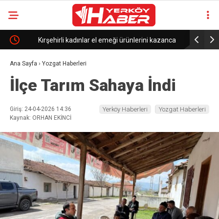
Kırşehirli kadınlar el emeği ürünlerini kazanca
Yozgat’ta 
dönüştürüyor
Ana Sayfa
›
Yozgat Haberleri
İlçe Tarım Sahaya İndi
Giriş: 24-04-2026 14:36
Yerköy Haberleri
Yozgat Haberleri
Kaynak: ORHAN EKİNCİ