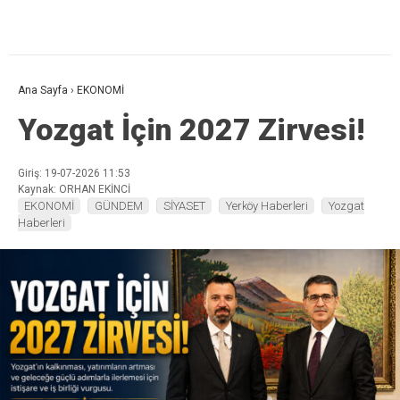
Ana Sayfa
›
EKONOMİ
Yozgat İçin 2027 Zirvesi!
Giriş: 19-07-2026 11:53
Kaynak: ORHAN EKİNCİ
EKONOMİ
GÜNDEM
SİYASET
Yerköy Haberleri
Yozgat
Haberleri