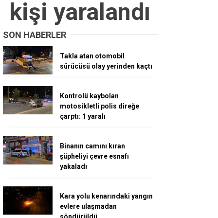
 kişi yaralandı
SON HABERLER
Takla atan otomobil
sürücüsü olay yerinden kaçtı
Kontrolü kaybolan
motosikletli polis direğe
çarptı: 1 yaralı
Binanın camını kıran
şüpheliyi çevre esnafı
yakaladı
Kara yolu kenarındaki yangın
evlere ulaşmadan
söndürüldü