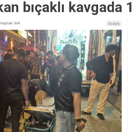
kan bıçaklı kavgada 1
Kaynak: İHA
Asayiş