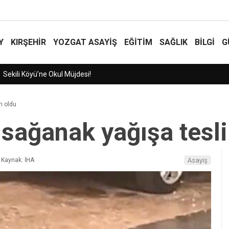
Y
KIRŞEHİR
YOZGAT ASAYIŞ
EĞİTİM
SAĞLIK
BİLGİ
G
m oldu
e sağanak yağışa tesl
Kaynak: İHA
Asayiş