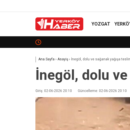
YOZGAT
YERKÖ
Sekili Köyü’ne Okul Müjdesi!
Ana Sayfa
›
Asayiş
›
İnegöl, dolu ve sağanak yağışa tesli
İnegöl, dolu v
Giriş: 02-06-2026 20:10
Güncelleme: 02-06-2026 20:10