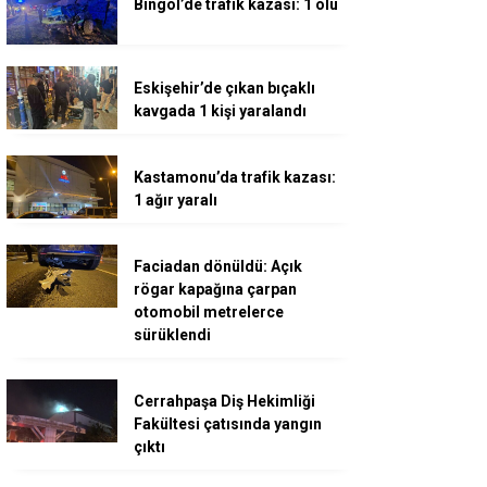
Bingöl’de trafik kazası: 1 ölü
Eskişehir’de çıkan bıçaklı
kavgada 1 kişi yaralandı
Kastamonu’da trafik kazası:
1 ağır yaralı
Faciadan dönüldü: Açık
rögar kapağına çarpan
otomobil metrelerce
sürüklendi
Cerrahpaşa Diş Hekimliği
Fakültesi çatısında yangın
çıktı