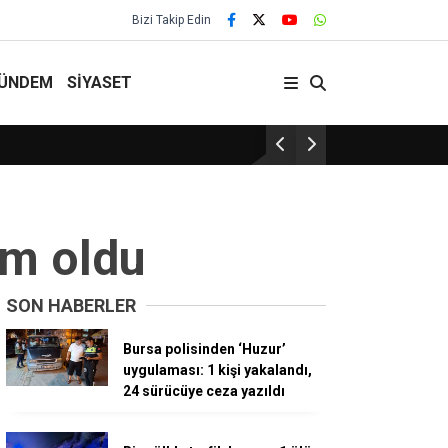
Bizi Takip Edin
ÜNDEM
SİYASET
29 Yıllık Gelenek Sürüyor!
im oldu
SON HABERLER
Bursa polisinden ‘Huzur’
uygulaması: 1 kişi yakalandı,
24 sürücüye ceza yazıldı