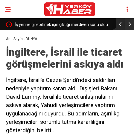
İş yerine girebilmek için çıktığı merdiven sonu oldu
Davullu Zu
Ana Sayfa
›
DÜNYA
İngiltere, İsrail ile ticaret
görüşmelerini askıya aldı
İngiltere, İsrail’e Gazze Şeridi’ndeki saldırıları
nedeniyle yaptırım kararı aldı. Dışişleri Bakanı
David Lammy, İsrail ile ticaret anlaşmalarını
askıya alarak, Yahudi yerleşimcilere yaptırım
uygulanacağını duyurdu. Bu adımların, aşırılıkçı
yerleşimcileri sorumlu tutma kararlılığını
gösterdiğini belirtti.