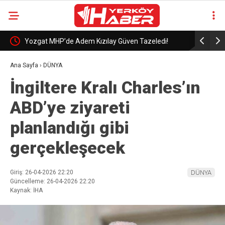
Yozgat MHP’de Adem Kızılay Güven Tazeledi!
Suriye’de 
yaralı
Ana Sayfa
›
DÜNYA
İngiltere Kralı Charles’ın
ABD’ye ziyareti
planlandığı gibi
gerçekleşecek
Giriş: 26-04-2026 22:20
DÜNYA
Güncelleme: 26-04-2026 22:20
Kaynak: İHA