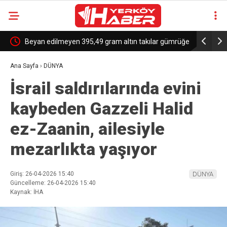
e
Beyan edilmeyen 395,49 gram altın takılar gümrüğe
Trump’tan
takıldı
Kanada’ya 
Ana Sayfa
›
DÜNYA
İsrail saldırılarında evini
kaybeden Gazzeli Halid
ez-Zaanin, ailesiyle
mezarlıkta yaşıyor
Giriş: 26-04-2026 15:40
DÜNYA
Güncelleme: 26-04-2026 15:40
Kaynak: İHA