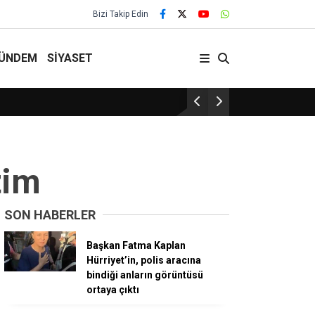
Bizi Takip Edin
ÜNDEM
SİYASET
Rusya, Karadeniz’de yük gemi
tim
SON HABERLER
Başkan Fatma Kaplan
Hürriyet’in, polis aracına
bindiği anların görüntüsü
ortaya çıktı