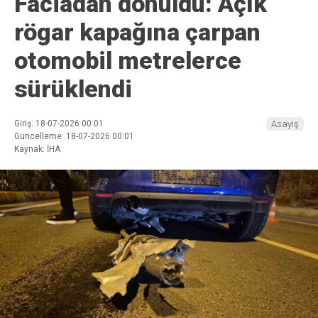
Faciadan dönüldü: Açık
rögar kapağına çarpan
otomobil metrelerce
sürüklendi
Giriş: 18-07-2026 00:01
Asayiş
Güncelleme: 18-07-2026 00:01
Kaynak: İHA