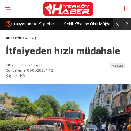
heli
Sekili Köyü’ne Okul Müjdesi!
29 Yıllık 
Ana Sayfa
›
Asayiş
İtfaiyeden hızlı müdahale
Giriş: 03-06-2026 14:21
Asayiş
Güncelleme: 03-06-2026 14:21
Kaynak: İHA