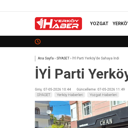
YOZGAT
YERKÖ
Davullu Zurnalı Hasat!
Ana Sayfa
›
SİYASET
›
İYİ Parti Yerköy’de Sahaya İndi
İYİ Parti Yerkö
Giriş: 07-05-2026 10:44
Güncelleme: 07-05-2026 11:49
SİYASET
Yerköy Haberleri
Yozgat Haberleri