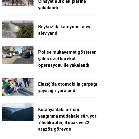
Cinayet Büro ekiplerine
yakalandı
Beykoz’da kamyonet alev
alev yandı
Polise mukavemet gösteren
şahıs özel harekat
operasyonu ile yakalandı
Elazığ’da otomobilin çarptığı
yaya ağır yaralandı
Kütahya’daki orman
yangınına müdahale sürüyor:
7 helikopter, 4 uçak ve 22
arazöz görevde