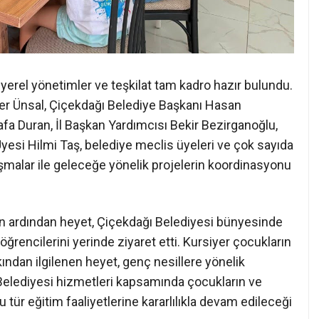
a yerel yönetimler ve teşkilat tam kadro hazır bulundu.
eher Ünsal, Çiçekdağı Belediye Başkanı Hasan
fa Duran, İl Başkan Yardımcısı Bekir Bezirganoğlu,
 Üyesi Hilmi Taş, belediye meclis üyeleri ve çok sayıda
alışmalar ile geleceğe yönelik projelerin koordinasyonu
ın ardından heyet, Çiçekdağı Belediyesi bünyesinde
ğrencilerini yerinde ziyaret etti. Kursiyer çocukların
kından ilgilenen heyet, genç nesillere yönelik
ı Belediyesi hizmetleri kapsamında çocukların ve
 tür eğitim faaliyetlerine kararlılıkla devam edileceği