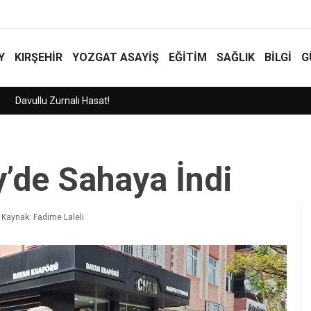
Y
KIRŞEHİR
YOZGAT ASAYIŞ
EĞİTİM
SAĞLIK
BİLGİ
G
y’de Sahaya İndi
Kaynak: Fadime Laleli