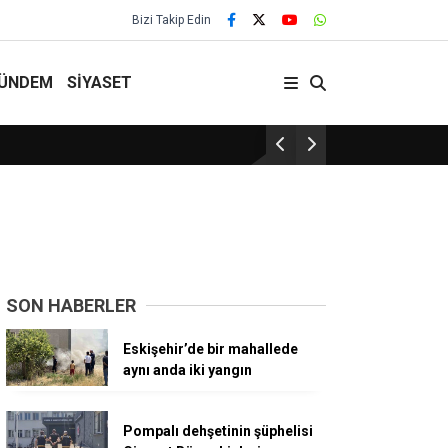
Bizi Takip Edin
ÜNDEM
SİYASET
Kaçak Kazı Yapan 5 Şüpheli Yakalandı!
SON HABERLER
Eskişehir’de bir mahallede
aynı anda iki yangın
Pompalı dehşetinin şüphelisi