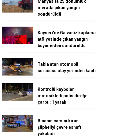
Manyas’ta 25 dönümlük
merada çıkan yangın
söndürüldü
Kayseri’de Galvaniz kaplama
atölyesinde çıkan yangın
büyümeden söndürüldü
Takla atan otomobil
sürücüsü olay yerinden kaçtı
Kontrolü kaybolan
motosikletli polis direğe
çarptı: 1 yaralı
Binanın camını kıran
şüpheliyi çevre esnafı
yakaladı