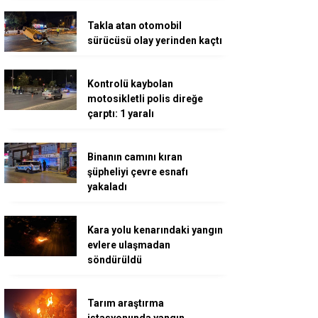
Takla atan otomobil
sürücüsü olay yerinden kaçtı
Kontrolü kaybolan
motosikletli polis direğe
çarptı: 1 yaralı
Binanın camını kıran
şüpheliyi çevre esnafı
yakaladı
Kara yolu kenarındaki yangın
evlere ulaşmadan
söndürüldü
Tarım araştırma
istasyonunda yangın