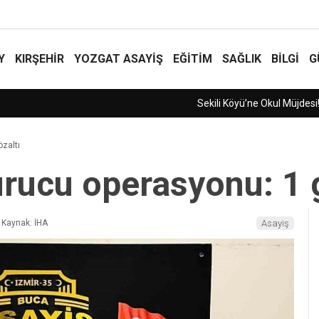
Y
KIRŞEHİR
YOZGAT ASAYIŞ
EĞİTİM
SAĞLIK
BİLGİ
G
zaltı
urucu operasyonu: 1 
Kaynak: İHA
Asayiş