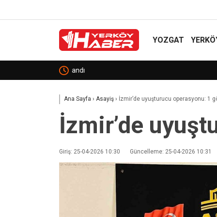
YOZGAT
YERKÖ
Sekili Köyü’ne Okul Müjdesi!
Ana Sayfa
›
Asayiş
›
İzmir’de uyuşturucu operasyonu: 1 gö
İzmir’de uyuşt
Giriş: 25-04-2026 10:30
Güncelleme: 25-04-2026 10:31