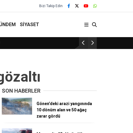
Bizi Takip Edin
ÜNDEM
SİYASET
29 Yıllık Gelenek Sürüyor!
gözaltı
SON HABERLER
Gönen’deki arazi yangınında
10 dönüm alan ve 50 ağaç
zarar gördü