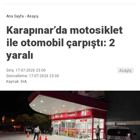
Ana Sayfa
›
Asayiş
Karapınar’da motosiklet
ile otomobil çarpıştı: 2
yaralı
Giriş: 17-07-2026 23:00
Asayiş
Güncelleme: 17-07-2026 23:00
Kaynak: İHA