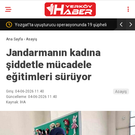
yuşturucu operasyonunda 19 şüpheli
Sekili Köyü’ne Okul Müjdesi!
Ana Sayfa
›
Asayiş
Jandarmanın kadına
şiddetle mücadele
eğitimleri sürüyor
Giriş: 04-06-2026 11:40
Asayiş
Güncelleme: 04-06-2026 11:40
Kaynak: İHA