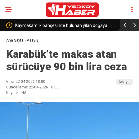
e bulunan yılan doğaya
CHP Kırşehir İl Başkanlığı’na Hacı Tanrıbu
görevlendirildi
Ana Sayfa
›
Asayiş
Karabük’te makas atan
sürücüye 90 bin lira ceza
Giriş: 22-04-2026 18:00
Asayiş
Güncelleme: 22-04-2026 18:00
Kaynak: İHA