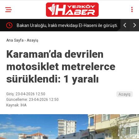
n
Bakan Uraloğlu, Iraklı mevkidaşı El-Haseni ile görüştü
Kırşehir’d
Ana Sayfa
›
Asayiş
Karaman’da devrilen
motosiklet metrelerce
sürüklendi: 1 yaralı
Giriş: 23-04-2026 12:50
Asayiş
Güncelleme: 23-04-2026 12:50
Kaynak: İHA