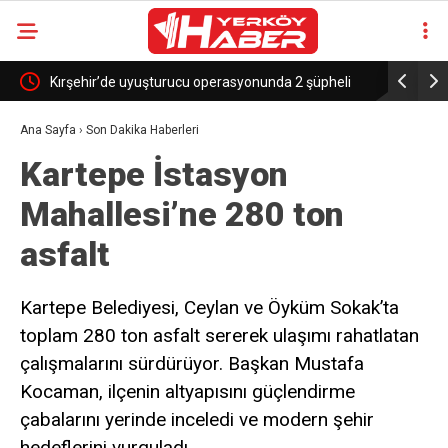
Kırşehir’de uyuşturucu operasyonunda 2 şüpheli
Anahtar Pa
tutuklandı
haber alm
Ana Sayfa
›
Son Dakika Haberleri
Kartepe İstasyon
biridir”
Mahallesi’ne 280 ton
asfalt
Kartepe Belediyesi, Ceylan ve Öyküm Sokak’ta
toplam 280 ton asfalt sererek ulaşımı rahatlatan
çalışmalarını sürdürüyor. Başkan Mustafa
Kocaman, ilçenin altyapısını güçlendirme
çabalarını yerinde inceledi ve modern şehir
hedeflerini vurguladı.