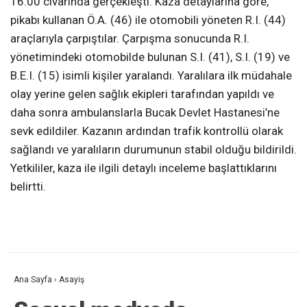
16.00 civarında gerçekleşti. Kaza detaylarına göre,
pikabı kullanan Ö.A. (46) ile otomobili yöneten R.I. (44)
araçlarıyla çarpıştılar. Çarpışma sonucunda R.I.
yönetimindeki otomobilde bulunan S.I. (41), S.I. (19) ve
B.E.I. (15) isimli kişiler yaralandı. Yaralılara ilk müdahale
olay yerine gelen sağlık ekipleri tarafından yapıldı ve
daha sonra ambulanslarla Bucak Devlet Hastanesi’ne
sevk edildiler. Kazanın ardından trafik kontrollü olarak
sağlandı ve yaralıların durumunun stabil olduğu bildirildi.
Yetkililer, kaza ile ilgili detaylı inceleme başlattıklarını
belirtti.
Ana Sayfa
›
Asayiş