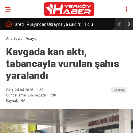
iyareti
Rusya’dan Ukrayna’ya saldırı: 11 ölü
Turizm böl
görüyor
Ana Sayfa
›
Asayiş
Kavgada kan aktı,
tabancayla vurulan şahıs
yaralandı
Giriş: 24-04-2026 11:30
Asayiş
Güncelleme: 24-04-2026 11:30
Kaynak: İHA