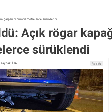
na çarpan otomobil metrelerce sürüklendi
dü: Açık rögar kapa
lerce sürüklendi
Kaynak: İHA
Asayiş