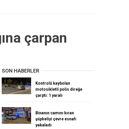
ğına çarpan
SON HABERLER
Kontrolü kaybolan
motosikletli polis direğe
çarptı: 1 yaralı
Binanın camını kıran
şüpheliyi çevre esnafı
yakaladı