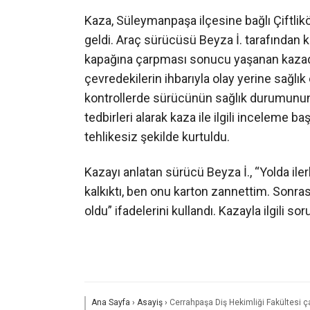
Kaza, Süleymanpaşa ilçesine bağlı Çiftl
geldi. Araç sürücüsü Beyza İ. tarafından k
kapağına çarpması sonucu yaşanan kazada,
çevredekilerin ihbarıyla olay yerine sağlık e
kontrollerde sürücünün sağlık durumunun iy
tedbirleri alarak kaza ile ilgili inceleme 
tehlikesiz şekilde kurtuldu.
Kazayı anlatan sürücü Beyza İ., “Yolda il
kalkıktı, ben onu karton zannettim. Sonr
oldu” ifadelerini kullandı. Kazayla ilgili 
Ana Sayfa
›
Asayiş
›
Cerrahpaşa Diş Hekimliği Fakültesi ça