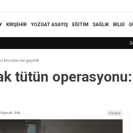
Y
KIRŞEHİR
YOZGAT ASAYIŞ
EĞİTİM
SAĞLIK
BİLGİ
G
 kilo tütün ele geçirildi
ak tütün operasyonu: 
Kaynak: İHA
Asayiş