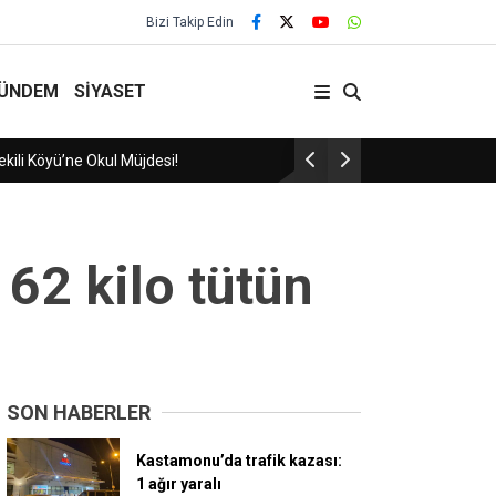
Bizi Takip Edin
ÜNDEM
SİYASET
29 Yıllık Gelenek Sürüyor!
62 kilo tütün
SON HABERLER
Kastamonu’da trafik kazası:
1 ağır yaralı