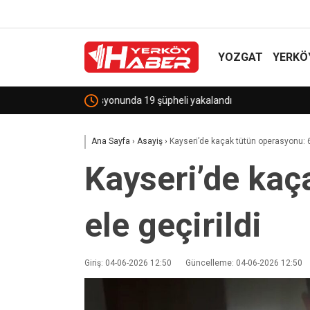
YOZGAT
YERKÖ
Sekili Köyü’ne Okul Müjdesi!
Ana Sayfa
›
Asayiş
›
Kayseri’de kaçak tütün operasyonu: 62
Kayseri’de kaç
ele geçirildi
Giriş: 04-06-2026 12:50
Güncelleme: 04-06-2026 12:50