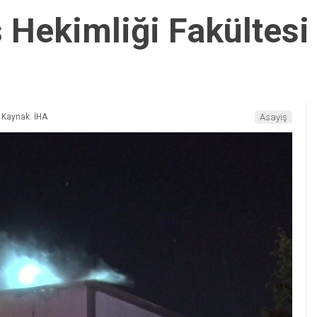
 Hekimliği Fakültesi 
Kaynak: İHA
Asayiş