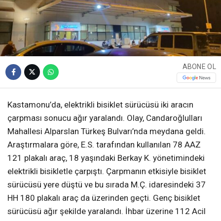
ABONE OL
Kastamonu’da, elektrikli bisiklet sürücüsü iki aracın
çarpması sonucu ağır yaralandı. Olay, Candaroğlulları
Mahallesi Alparslan Türkeş Bulvarı’nda meydana geldi.
Araştırmalara göre, E.S. tarafından kullanılan 78 AAZ
121 plakalı araç, 18 yaşındaki Berkay K. yönetimindeki
elektrikli bisikletle çarpıştı. Çarpmanın etkisiyle bisiklet
sürücüsü yere düştü ve bu sırada M.Ç. idaresindeki 37
HH 180 plakalı araç da üzerinden geçti. Genç bisiklet
sürücüsü ağır şekilde yaralandı. İhbar üzerine 112 Acil