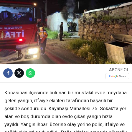
ABONE OL
Kocasinan ilçesinde bulunan bir müstakil evde meydana
gelen yangın, itfaiye ekipleri tarafından başarılı bir
şekilde söndürüldü. Kayabaşı Mahallesi 75. Sokak’ta yer
alan ve boş durumda olan evde çıkan yangın hızla
yayıldı. Yangın ihbarı üzerine olay yerine polis, itfaiye ve