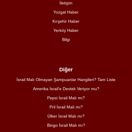
İletişim
Yozgat Haber
Kırşehir Haber
Yerköy Haber
Bilgi
Diğer
İsrail Malı Olmayan Şampuanlar Hangileri? Tam Liste
Amerika İsrail’e Destek Veriyor mu?
Pepsi İsrail Malı mı?
Pril İsrail Malı mı?
Ülker İsrail Malı mı?
Bingo İsrail Malı mı?