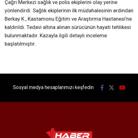
Çağrı Merkezi sağlık ve polis ekiplerini olay yerine
yönlendirdi. Sağlık ekiplerinin ilk müdahalesinin ardından
Berkay K., Kastamonu Eğitim ve Araştırma Hastanesi’ne
kaldırıldı. Tedavi altına alınan sürücünün hayati tehlikesi
bulunmaktadır. Kazayla ilgili detaylı inceleme
başlatılmıştır.
Sosyal medya hesaplarımızı keşfedin