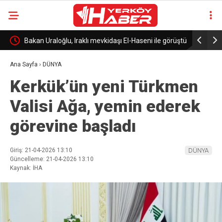
n
Bakan Uraloğlu, Iraklı mevkidaşı El-Haseni ile görüştü
Kırşehir’d
Ana Sayfa
›
DÜNYA
Kerkük’ün yeni Türkmen
Valisi Ağa, yemin ederek
görevine başladı
Giriş: 21-04-2026 13:10
DÜNYA
Güncelleme: 21-04-2026 13:10
Kaynak: İHA