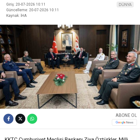
Giriş: 20-07-2026 10:11
DÜNYA
Güncelleme: 20-07-2026 10:11
Kaynak: İHA
ABONE OL
KKTC Cumhuriyet Meclisi Başkanı Ziya Öztürkler, Milli