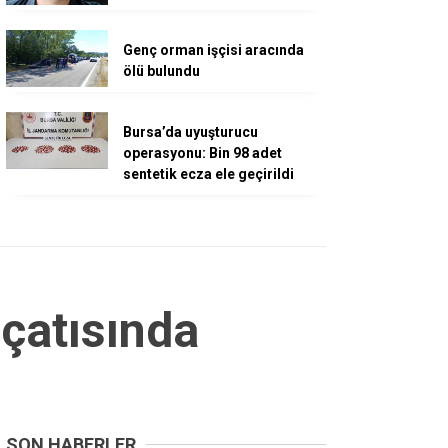
Genç orman işçisi aracında
ölü bulundu
Bursa’da uyuşturucu
operasyonu: Bin 98 adet
sentetik ecza ele geçirildi
çatısında
SON HABERLER