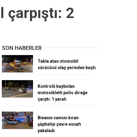
 çarpıştı: 2
SON HABERLER
Takla atan otomobil
sürücüsü olay yerinden kaçtı
Kontrolü kaybolan
motosikletli polis direğe
çarptı: 1 yaralı
Binanın camını kıran
şüpheliyi çevre esnafı
yakaladı