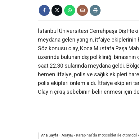
İstanbul Üniversitesi Cerrahpaşa Diş Hekiml
meydana gelen yangın, itfaiye ekiplerinin h
Söz konusu olay, Koca Mustafa Paşa Mah
üzerinde bulunan diş polikliniği binasını
saat 22.30 sularında meydana geldi. Bölg
hemen itfaiye, polis ve sağlık ekipleri ha
polis ekipleri önlem aldı. İtfaiye ekipleri 
Olayın çıkış sebebinin belirlenmesi için det
Ana Sayfa
›
Asayiş
›
Karapınar’da motosiklet ile otomobil ça