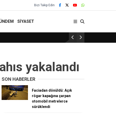
Bizi Takip Edin
ÜNDEM
SİYASET
29 Yıllık Gelenek Sürüyor!
ahıs yakalandı
SON HABERLER
Faciadan dönüldü: Açık
rögar kapağına çarpan
otomobil metrelerce
sürüklendi