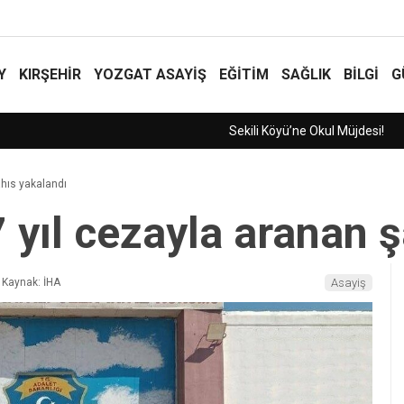
Y
KIRŞEHİR
YOZGAT ASAYIŞ
EĞİTİM
SAĞLIK
BİLGİ
G
ahıs yakalandı
 yıl cezayla aranan ş
Kaynak: İHA
Asayiş