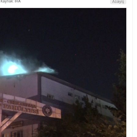
Kaynak: İHA
Asayiş