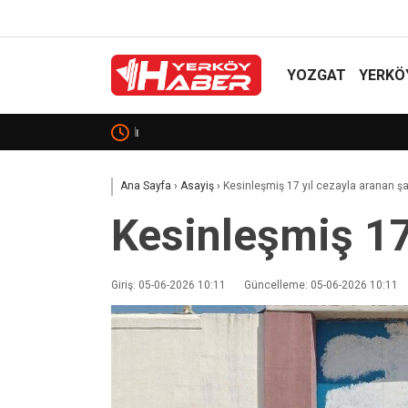
YOZGAT
YERKÖ
Sekili Köyü’ne Okul Müjdesi!
Ana Sayfa
›
Asayiş
›
Kesinleşmiş 17 yıl cezayla aranan ş
Kesinleşmiş 17
Giriş: 05-06-2026 10:11
Güncelleme: 05-06-2026 10:11