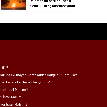
Dalaman’da park halindeki
elektrikli araç alev alev yandı
iğer
srail Malı Olmayan Şampuanlar Hangileri? Tam Liste
merika İsrail’e Destek Veriyor mu?
epsi İsrail Malı mı?
ril İsrail Malı mı?
lker İsrail Malı mı?