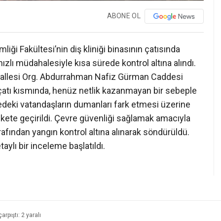
ABONE OL
iği Fakültesi’nin diş kliniği binasının çatısında
ızlı müdahalesiyle kısa sürede kontrol altına alındı.
allesi Org. Abdurrahman Nafiz Gürman Caddesi
n çatı kısmında, henüz netlik kazanmayan bir sebeple
edeki vatandaşların dumanları fark etmesi üzerine
rekete geçirildi. Çevre güvenliği sağlamak amacıyla
tarafından yangın kontrol altına alınarak söndürüldü.
aylı bir inceleme başlatıldı.
rpıştı: 2 yaralı