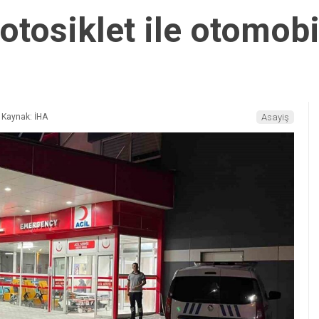
tosiklet ile otomobil
Kaynak: İHA
Asayiş