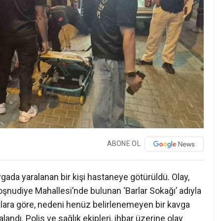
ABONE OL
gada yaralanan bir kişi hastaneye götürüldü. Olay,
şnudiye Mahallesi’nde bulunan ‘Barlar Sokağı’ adıyla
ialara göre, nedeni henüz belirlenemeyen bir kavga
landı. Polis ve sağlık ekipleri, ihbar üzerine olay