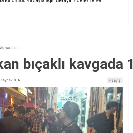
aldırıldı. Kazayla ilgili detaylı inceleme ve
işi yaralandı
kan bıçaklı kavgada 1
Kaynak: İHA
Asayiş