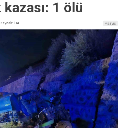
k kazası: 1 ölü
Kaynak: İHA
Asayiş