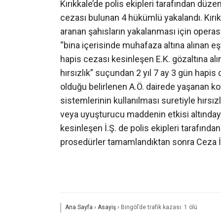
Kırıkkale’de polis ekipleri tarafından dü
cezası bulunan 4 hükümlü yakalandı. Kırık
aranan şahısların yakalanması için operas
“bina içerisinde muhafaza altına alınan eş
hapis cezası kesinleşen E.K. gözaltına al
hırsızlık” suçundan 2 yıl 7 ay 3 gün hapi
olduğu belirlenen A.Ö. dairede yaşanan ko
sistemlerinin kullanılması suretiyle hırsızl
veya uyuşturucu maddenin etkisi altında
kesinleşen İ.Ş. de polis ekipleri tarafında
prosedürler tamamlandıktan sonra Ceza İ
Ana Sayfa
›
Asayiş
›
Bingöl’de trafik kazası: 1 ölü