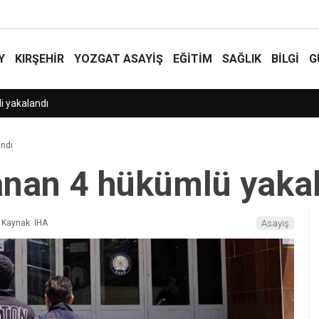
Y
KIRŞEHİR
YOZGAT ASAYIŞ
EĞİTİM
SAĞLIK
BİLGİ
G
andı
ranan 4 hükümlü yaka
Kaynak: İHA
Asayiş