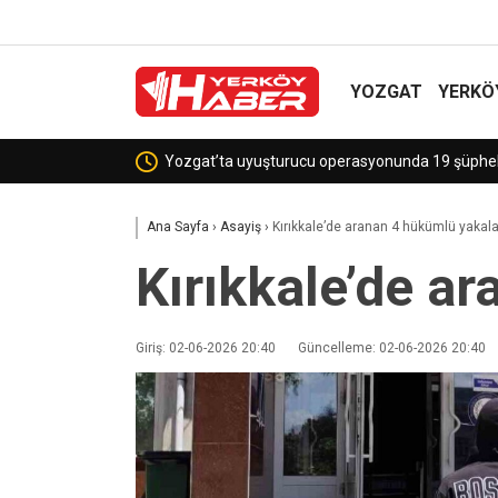
YOZGAT
YERKÖ
Sekili Köyü’ne Okul Müjdesi!
Ana Sayfa
›
Asayiş
›
Kırıkkale’de aranan 4 hükümlü yakal
Kırıkkale’de a
Giriş: 02-06-2026 20:40
Güncelleme: 02-06-2026 20:40