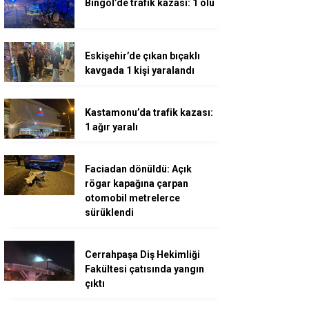
Bingöl’de trafik kazası: 1 ölü
Eskişehir’de çıkan bıçaklı
kavgada 1 kişi yaralandı
Kastamonu’da trafik kazası:
1 ağır yaralı
Faciadan dönüldü: Açık
rögar kapağına çarpan
otomobil metrelerce
sürüklendi
Cerrahpaşa Diş Hekimliği
Fakültesi çatısında yangın
çıktı