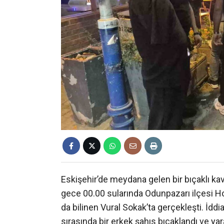
Eskişehir’de meydana gelen bir bıçaklı kav
gece 00.00 sularında Odunpazarı ilçesi Ho
da bilinen Vural Sokak’ta gerçekleşti. İdd
sırasında bir erkek şahıs bıçaklandı ve yara