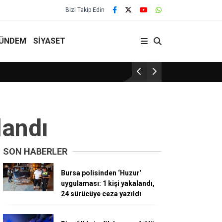
Bizi Takip Edin
ÜNDEM
SİYASET
29 Yıllık Gelenek Sürüyor!
landı
SON HABERLER
Bursa polisinden ‘Huzur’
uygulaması: 1 kişi yakalandı,
24 sürücüye ceza yazıldı