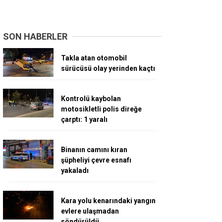
SON HABERLER
Takla atan otomobil
sürücüsü olay yerinden kaçtı
Kontrolü kaybolan
motosikletli polis direğe
çarptı: 1 yaralı
Binanın camını kıran
şüpheliyi çevre esnafı
yakaladı
Kara yolu kenarındaki yangın
evlere ulaşmadan
söndürüldü