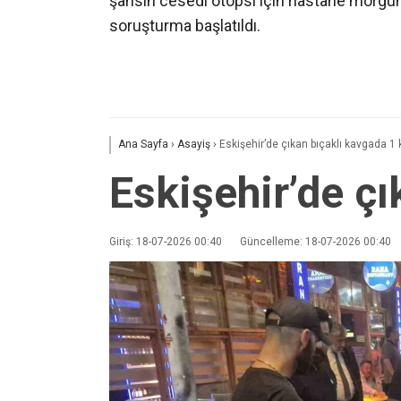
şahsın cesedi otopsi için hastane morguna k
soruşturma başlatıldı.
Ana Sayfa
›
Asayiş
›
Eskişehir’de çıkan bıçaklı kavgada 1 k
Eskişehir’de çı
Giriş: 18-07-2026 00:40
Güncelleme: 18-07-2026 00:40