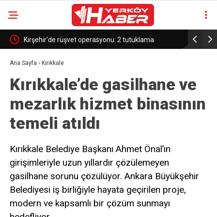
 görüştü
Kırşehir’de rüşvet operasyonu: 2 tutuklama
Çamlık Mil
Ana Sayfa
›
Kırıkkale
Kırıkkale’de gasilhane ve
mezarlık hizmet binasının
temeli atıldı
Kırıkkale Belediye Başkanı Ahmet Önal’ın
girişimleriyle uzun yıllardır çözülemeyen
gasilhane sorunu çözülüyor. Ankara Büyükşehir
Belediyesi iş birliğiyle hayata geçirilen proje,
modern ve kapsamlı bir çözüm sunmayı
hedefliyor.