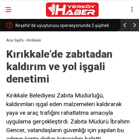
Kırşehir’de uyuşturucu operasyonunda 2 şüpheli
Anahtar Pa
tutuklandı
haber alm
Ana Sayfa
›
Kırıkkale
Kırıkkale’de zabıtadan
biridir”
kaldırım ve yol işgali
denetimi
Kırıkkale Belediyesi Zabıta Müdürlüğü,
kaldırımları işgal eden malzemeleri kaldırarak
yaya ve araç trafiğini rahatlatma amacıyla
uygulama gerçekleştirdi. Zabıta Müdürü İbrahim
Gencer, vatandaşların güvenliği için yapılan bu
adımın kente değer katacağını belirtti.