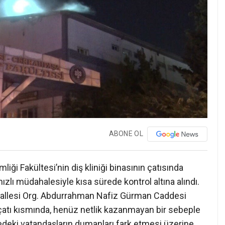
ABONE OL
iği Fakültesi’nin diş kliniği binasının çatısında
ızlı müdahalesiyle kısa sürede kontrol altına alındı.
allesi Org. Abdurrahman Nafiz Gürman Caddesi
n çatı kısmında, henüz netlik kazanmayan bir sebeple
edeki vatandaşların dumanları fark etmesi üzerine