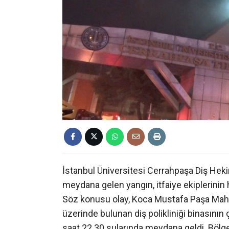
İstanbul Üniversitesi Cerrahpaşa Diş Hekiml
meydana gelen yangın, itfaiye ekiplerinin h
Söz konusu olay, Koca Mustafa Paşa Mah
üzerinde bulunan diş polikliniği binasını
saat 22.30 sularında meydana geldi. Bölg