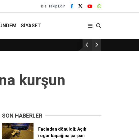
Bizi Takip Edin
ÜNDEM
SİYASET
29 Yıllık Gelenek Sürüyor!
na kurşun
SON HABERLER
Faciadan dönüldü: Açık
rögar kapağına çarpan