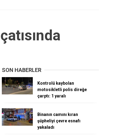
çatısında
SON HABERLER
Kontrolü kaybolan
motosikletli polis direğe
çarptı: 1 yaralı
Binanın camını kıran
şüpheliyi çevre esnafı
yakaladı