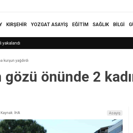
Y
KIRŞEHİR
YOZGAT ASAYIŞ
EĞİTİM
SAĞLIK
BİLGİ
G
a kurşun yağdırdı
 gözü önünde 2 kadı
Kaynak: İHA
Asayiş