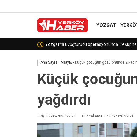
YOZGAT
YERKÖ
Sekili Köyü’ne Okul Müjdesi!
Ana Sayfa
›
Asayiş
›
Küçük çocuğun gözü önünde 2 kadın
Küçük çocuğun
yağdırdı
Giriş: 04-06-2026 22:21
Güncelleme: 04-06-2026 22:21