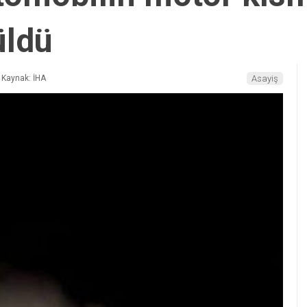
üldü
Kaynak: İHA
Asayiş