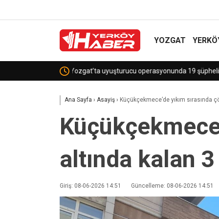
YOZGAT
YERKÖ
Sekili Köyü’ne Okul Müjdesi!
Ana Sayfa
›
Asayiş
›
Küçükçekmece’de yıkım sırasında çök
Küçükçekmece’
altında kalan 3
Giriş: 08-06-2026 14:51
Güncelleme: 08-06-2026 14:51