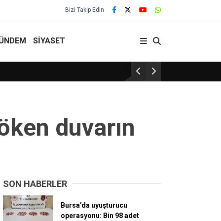
Bizi Takip Edin
ÜNDEM
SİYASET
29 Yıllık Gelenek Sürüyor!
öken duvarın
SON HABERLER
Bursa’da uyuşturucu
operasyonu: Bin 98 adet