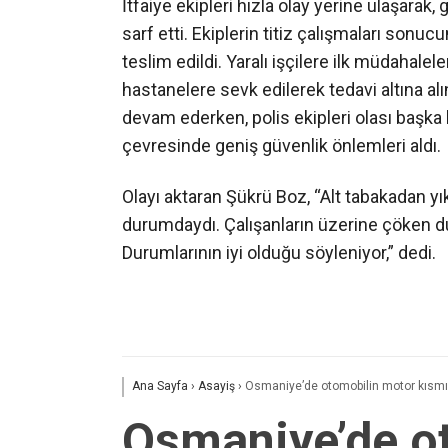
İtfaiye ekipleri hızla olay yerine ulaşarak,
sarf etti. Ekiplerin titiz çalışmaları sonucu
teslim edildi. Yaralı işçilere ilk müdahale
hastanelere sevk edilerek tedavi altına alın
devam ederken, polis ekipleri olası başka
çevresinde geniş güvenlik önlemleri aldı.
Olayı aktaran Şükrü Boz, “Alt tabakadan y
durumdaydı. Çalışanların üzerine çöken duv
Durumlarının iyi olduğu söyleniyor,” dedi.
Ana Sayfa
›
Asayiş
›
Osmaniye’de otomobilin motor kısmı
Osmaniye’de o