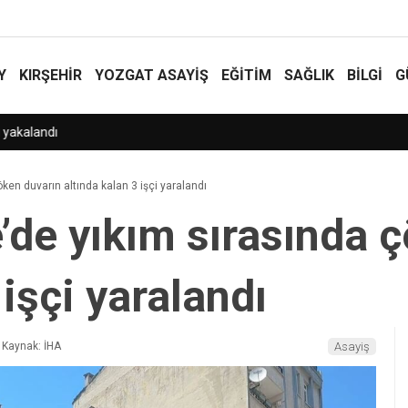
Y
KIRŞEHİR
YOZGAT ASAYIŞ
EĞİTİM
SAĞLIK
BİLGİ
G
en duvarın altında kalan 3 işçi yaralandı
de yıkım sırasında ç
 işçi yaralandı
Kaynak: İHA
Asayiş