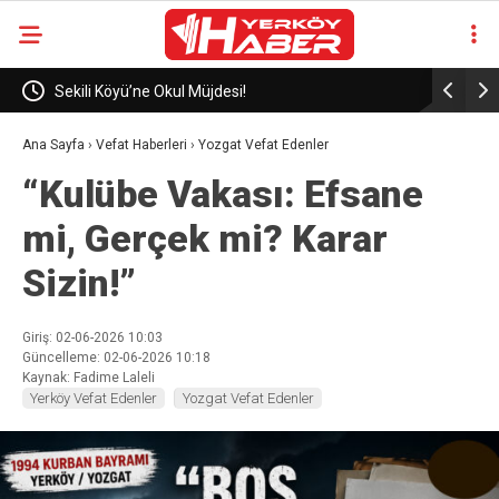
eli
Sekili Köyü’ne Okul Müjdesi!
29 Yıllık 
Ana Sayfa
›
Vefat Haberleri
›
Yozgat Vefat Edenler
“Kulübe Vakası: Efsane
mi, Gerçek mi? Karar
Sizin!”
Giriş: 02-06-2026 10:03
Güncelleme: 02-06-2026 10:18
Kaynak: Fadime Laleli
Yerköy Vefat Edenler
Yozgat Vefat Edenler