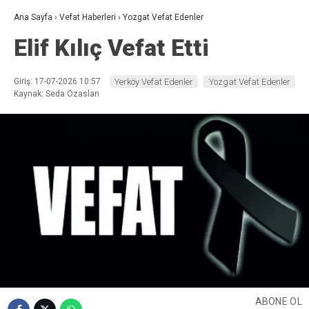
Ana Sayfa
›
Vefat Haberleri
›
Yozgat Vefat Edenler
Elif Kılıç Vefat Etti
Giriş: 17-07-2026 10:57
Yerköy Vefat Edenler
Yozgat Vefat Edenler
Kaynak: Seda Özaslan
ABONE OL