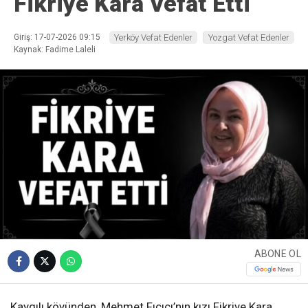
Fikriye Kara Vefat Etti
Giriş: 17-07-2026 09:15
Yerköy Vefat Edenler
Yozgat Vefat Edenler
Kaynak: Fadime Laleli
ABONE OL
Kaygılı köyünden, Mehmet Fıçıcı’nın kızı Fikriye Kara