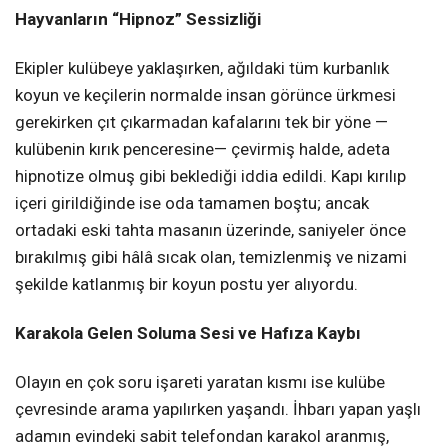
Hayvanların “Hipnoz” Sessizliği
Ekipler kulübeye yaklaşırken, ağıldaki tüm kurbanlık
koyun ve keçilerin normalde insan görünce ürkmesi
gerekirken çıt çıkarmadan kafalarını tek bir yöne —
kulübenin kırık penceresine— çevirmiş halde, adeta
hipnotize olmuş gibi beklediği iddia edildi
. Kapı kırılıp
içeri girildiğinde ise oda tamamen boştu; ancak
ortadaki eski tahta masanın üzerinde, saniyeler önce
bırakılmış gibi hâlâ sıcak olan, temizlenmiş ve nizami
şekilde katlanmış bir koyun postu yer alıyordu
.
Karakola Gelen Soluma Sesi ve Hafıza Kaybı
Olayın en çok soru işareti yaratan kısmı ise kulübe
çevresinde arama yapılırken yaşandı
. İhbarı yapan yaşlı
adamın evindeki sabit telefondan karakol aranmış,