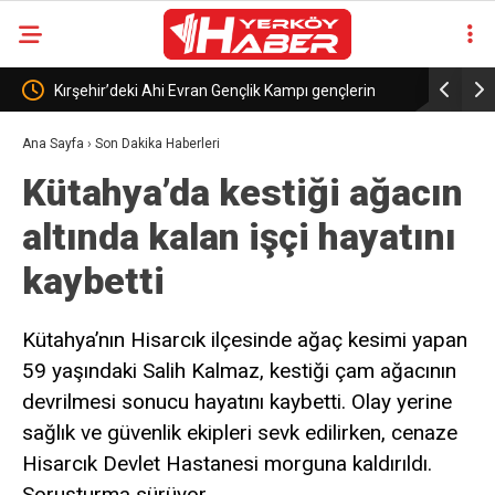
lik Kampı gençlerin
Bakan Uraloğlu, Iraklı mevkidaşı El-Haseni ile 
Ana Sayfa
›
Son Dakika Haberleri
Kütahya’da kestiği ağacın
altında kalan işçi hayatını
kaybetti
Kütahya’nın Hisarcık ilçesinde ağaç kesimi yapan
59 yaşındaki Salih Kalmaz, kestiği çam ağacının
devrilmesi sonucu hayatını kaybetti. Olay yerine
sağlık ve güvenlik ekipleri sevk edilirken, cenaze
Hisarcık Devlet Hastanesi morguna kaldırıldı.
Soruşturma sürüyor.