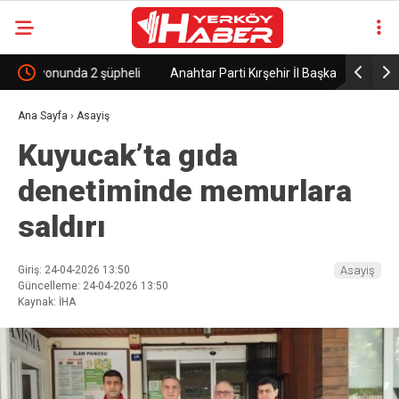
heli
Anahtar Parti Kırşehir İl Başkanı Kaya: “Basın, halkın
Kırşehir
haber alma hakkının en önemli güvencelerinden
Ana Sayfa
›
Asayiş
Kuyucak’ta gıda
biridir”
denetiminde memurlara
saldırı
Giriş: 24-04-2026 13:50
Asayiş
Güncelleme: 24-04-2026 13:50
Kaynak: İHA