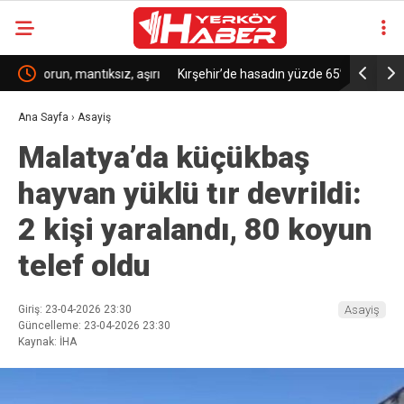
 aşırı
Kırşehir’de hasadın yüzde 65’i tamamlandı
Fransa’nın
hektarlık a
Ana Sayfa
›
Asayiş
Malatya’da küçükbaş
hayvan yüklü tır devrildi:
2 kişi yaralandı, 80 koyun
telef oldu
Giriş: 23-04-2026 23:30
Asayiş
Güncelleme: 23-04-2026 23:30
Kaynak: İHA