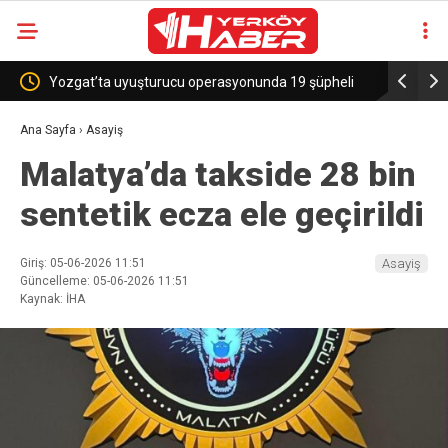
yuşturucu operasyonunda 19 şüpheli
Sekili Köyü’ne Okul Müjdesi!
Ana Sayfa
›
Asayiş
Malatya’da takside 28 bin
sentetik ecza ele geçirildi
Giriş: 05-06-2026 11:51
Asayiş
Güncelleme: 05-06-2026 11:51
Kaynak: İHA