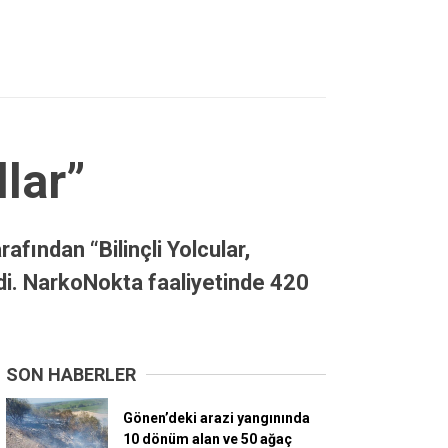
llar”
fından “Bilinçli Yolcular,
ldi. NarkoNokta faaliyetinde 420
SON HABERLER
Gönen’deki arazi yangınında
10 dönüm alan ve 50 ağaç