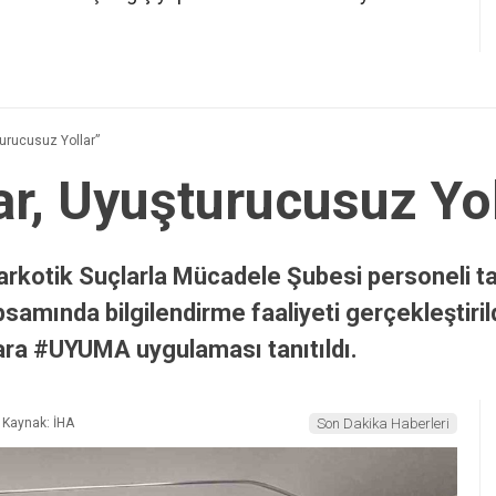
şturucusuz Yollar”
lar, Uyuşturucusuz Yo
rkotik Suçlarla Mücadele Şubesi personeli tara
samında bilgilendirme faaliyeti gerçekleştiri
şlara #UYUMA uygulaması tanıtıldı.
Kaynak: İHA
Son Dakika Haberleri