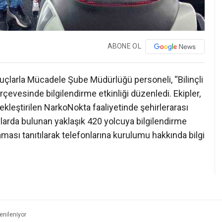
ABONE OL
uçlarla Mücadele Şube Müdürlüğü personeli, “Bilinçli
rçevesinde bilgilendirme etkinliği düzenledi. Ekipler,
leştirilen NarkoNokta faaliyetinde şehirlerarası
çlarda bulunan yaklaşık 420 yolcuya bilgilendirme
ası tanıtılarak telefonlarına kurulumu hakkında bilgi
enileniyor