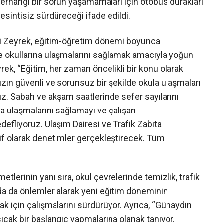
 herhangi bir sorun yaşamamaları için otobüs durakları
sintisiz sürdüreceği ifade edildi.
i Zeyrek, eğitim-öğretim dönemi boyunca
lde okullarına ulaşmalarını sağlamak amacıyla yoğun
Zeyrek, “Eğitim, her zaman öncelikli bir konu olarak
ızın güvenli ve sorunsuz bir şekilde okula ulaşmaları
ruz. Sabah ve akşam saatlerinde sefer sayılarını
la ulaşmalarını sağlamayı ve çalışan
defliyoruz. Ulaşım Dairesi ve Trafik Zabıta
if olarak denetimler gerçekleştirecek. Tüm
tlerinin yanı sıra, okul çevrelerinde temizlik, trafik
a da önlemler alarak yeni eğitim döneminin
 için çalışmalarını sürdürüyor. Ayrıca, “Günaydın
ıcak bir başlangıç yapmalarına olanak tanıyor.