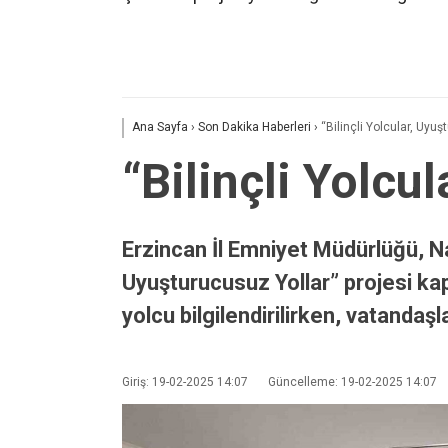
Ana Sayfa
›
Son Dakika Haberleri
›
“Bilinçli Yolcular, Uyu
“Bilinçli Yolcu
Erzincan İl Emniyet Müdürlüğü, Na
Uyuşturucusuz Yollar” projesi kap
yolcu bilgilendirilirken, vatanda
Giriş: 19-02-2025 14:07
Güncelleme: 19-02-2025 14:07