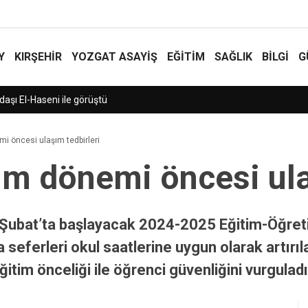
Y
KIRŞEHİR
YOZGAT ASAYIŞ
EĞİTİM
SAĞLIK
BİLGİ
G
rüştü
i öncesi ulaşım tedbirleri
im dönemi öncesi ula
 Şubat’ta başlayacak 2024-2025 Eğitim-Öğret
 seferleri okul saatlerine uygun olarak artırı
itim önceliği ile öğrenci güvenliğini vurguladı