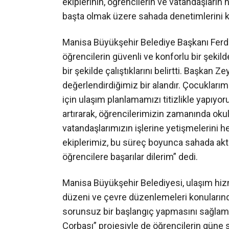
ekiplerinin, öğrencilerin ve vatandaşların
başta olmak üzere sahada denetimlerini ke
Manisa Büyükşehir Belediye Başkanı Ferd
öğrencilerin güvenli ve konforlu bir şeki
bir şekilde çalıştıklarını belirtti. Başkan 
değerlendirdiğimiz bir alandır. Çocuklarım
için ulaşım planlamamızı titizlikle yapıyo
artırarak, öğrencilerimizin zamanında oku
vatandaşlarımızın işlerine yetişmelerini he
ekiplerimiz, bu süreç boyunca sahada akt
öğrencilere başarılar dilerim” dedi.
Manisa Büyükşehir Belediyesi, ulaşım hizme
düzeni ve çevre düzenlemeleri konularınd
sorunsuz bir başlangıç yapmasını sağlamak
Çorbası” projesiyle de öğrencilerin güne s