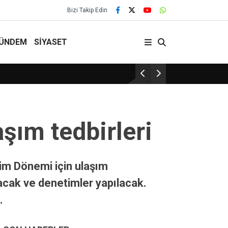
Bizi Takip Edin
ÜNDEM
SİYASET
Kırşehir’de rüşvet operasyonu: 2 tutuklama
şım tedbirleri
im Dönemi için ulaşım
lacak ve denetimler yapılacak.
.