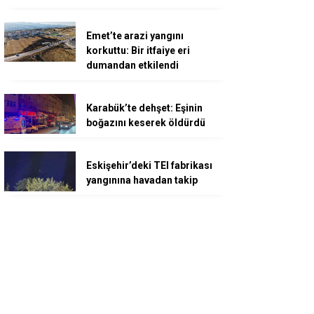
Emet’te arazi yangını
korkuttu: Bir itfaiye eri
dumandan etkilendi
Karabük’te dehşet: Eşinin
boğazını keserek öldürdü
Eskişehir’deki TEI fabrikası
yangınına havadan takip