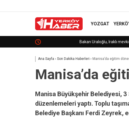
YOZGAT
YERKÖ
Bakan Uraloğlu, Iraklı mevkidaşı El-Haseni ile gö
Ana Sayfa
›
Son Dakika Haberleri
›
Manisa’da eğitim dönem
Manisa’da eğit
Manisa Büyükşehir Belediyesi, 3
düzenlemeleri yaptı. Toplu taşıma
Belediye Başkanı Ferdi Zeyrek, eğ