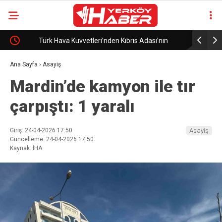
Türk Hava Kuvvetleri’nden Kıbrıs Adası’nın
Bakan Gül
güneyinde eğitim uçuşu
araya geld
Ana Sayfa
›
Asayiş
Mardin’de kamyon ile tır
çarpıştı: 1 yaralı
Giriş: 24-04-2026 17:50
Asayiş
Güncelleme: 24-04-2026 17:50
Kaynak: İHA