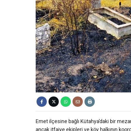
Emet ilçesine bağlı Kütahya’daki bir meza
ancak itfaiye ekipleri ve köy halkının koordi