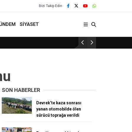
Bizi Takip Edin
ÜNDEM
SİYASET
Turizm bölgesine kazandırılan Ceviz Kaf
nu
SON HABERLER
Devrek’te kaza sonrası
yanan otomobilde ölen
sürücü toprağa verildi