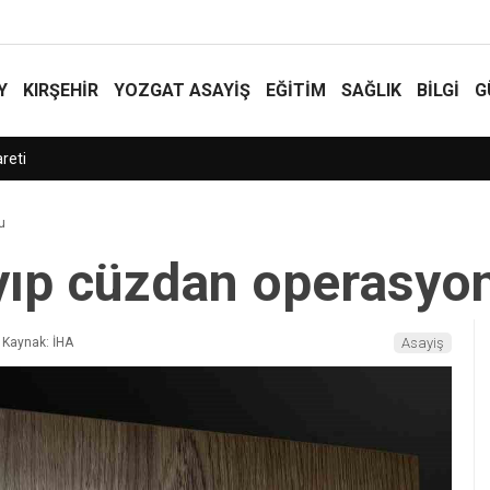
Y
KIRŞEHİR
YOZGAT ASAYIŞ
EĞİTİM
SAĞLIK
BİLGİ
G
u
yıp cüzdan operasyo
Kaynak: İHA
Asayiş