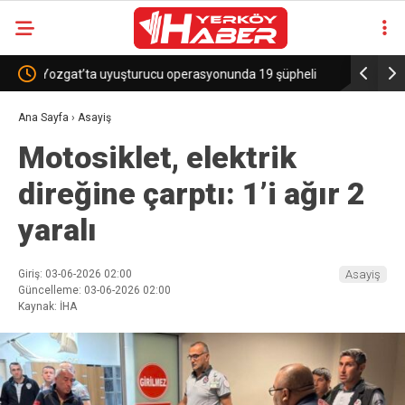
 şüpheli
Sekili Köyü’ne Okul Müjdesi!
29 Yı
Ana Sayfa
›
Asayiş
Motosiklet, elektrik
direğine çarptı: 1’i ağır 2
yaralı
Giriş: 03-06-2026 02:00
Asayiş
Güncelleme: 03-06-2026 02:00
Kaynak: İHA