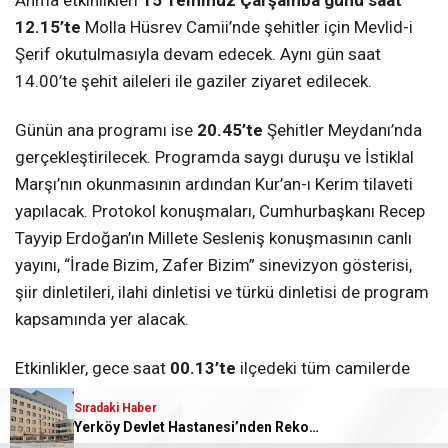
Anma etkinlikleri
15 Temmuz Çarşamba günü saat
12.15’te
Molla Hüsrev Camii’nde şehitler için Mevlid-i
Şerif okutulmasıyla devam edecek. Aynı gün saat
14.00’te şehit aileleri ile gaziler ziyaret edilecek.
Günün ana programı ise
20.45’te
Şehitler Meydanı’nda
gerçekleştirilecek. Programda saygı duruşu ve İstiklal
Marşı’nın okunmasının ardından Kur’an-ı Kerim tilaveti
yapılacak. Protokol konuşmaları, Cumhurbaşkanı Recep
Tayyip Erdoğan’ın Millete Sesleniş konuşmasının canlı
yayını, “İrade Bizim, Zafer Bizim” sinevizyon gösterisi,
şiir dinletileri, ilahi dinletisi ve türkü dinletisi de program
kapsamında yer alacak.
Etkinlikler, gece saat
00.13’te
ilçedeki tüm camilerde
sela okunmasıyla sona erecek.
Sıradaki Haber
Yerköy Devlet Hastanesi’nden Rekor Hizmet
Yerköy Kaymakamı
Mehmet Halis Aydın
, yayımladığı