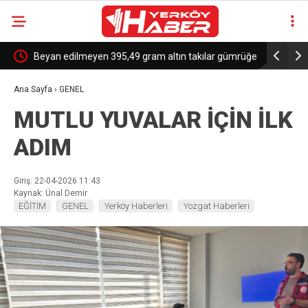
e
Beyan edilmeyen 395,49 gram altın takılar gümrüğe
Trump’tan
takıldı
Kanada’ya 
Ana Sayfa
›
GENEL
MUTLU YUVALAR İÇİN İLK
ADIM
Giriş: 22-04-2026 11:43
Kaynak: Ünal Demir
EĞİTİM
GENEL
Yerköy Haberleri
Yozgat Haberleri